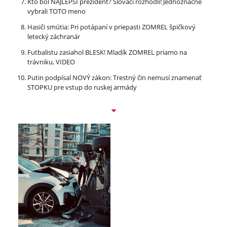
Kto bol NAJLEPŠÍ prezident? Slováci rozhodli! Jednoznačne
vybrali TOTO meno
Hasiči smútia: Pri potápaní v priepasti ZOMREL špičkový
letecký záchranár
Futbalistu zasiahol BLESK! Mladík ZOMREL priamo na
trávniku, VIDEO
Putin podpísal NOVÝ zákon: Trestný čin nemusí znamenať
STOPKU pre vstup do ruskej armády