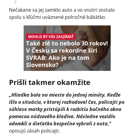
Nečakane sa jej zamklo auto a vo vnútri zostalo
spolu s kľúčmi uväznené polročné bábätko.
MOHLO BY VÁS ZAUJÍMAŤ
Také zlé to nebolo 30 rokov!
V Česku sa rekordne šíri
SVRAB: Ako je na tom
Slovensko?
Prišli takmer okamžite
„Hliadka bola na mieste do jednej minúty. Keďže
išlo o situáciu, v ktorej rozhodoval čas, policajti po
súhlase matky pristúpili k rozbitiu bočného okna
pomocou núdzového kladiva. Následne vozidlo
odomkli a dieťatko bezpečne vybrali z auta,“
opisujú zásah policajti.