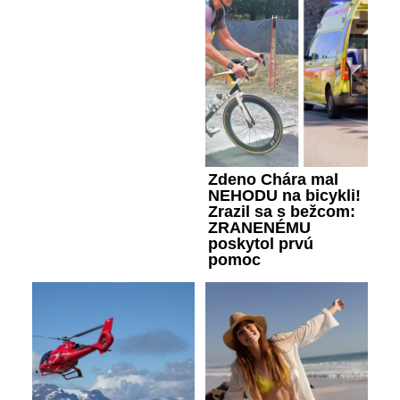
Zdeno Chára mal
NEHODU na bicykli!
Zrazil sa s bežcom:
ZRANENÉMU
poskytol prvú
pomoc