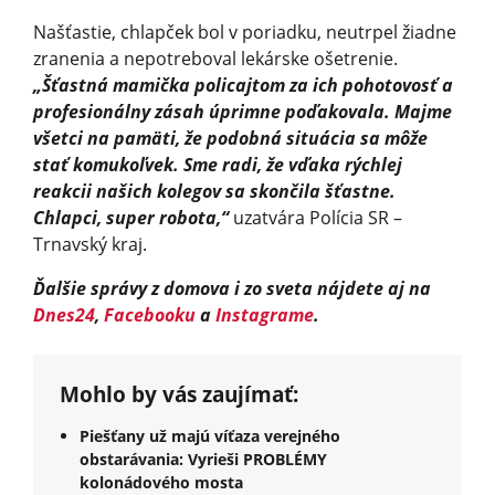
Našťastie, chlapček bol v poriadku, neutrpel žiadne
zranenia a nepotreboval lekárske ošetrenie.
„Šťastná mamička policajtom za ich pohotovosť a
profesionálny zásah úprimne poďakovala. Majme
všetci na pamäti, že podobná situácia sa môže
stať komukoľvek. Sme radi, že vďaka rýchlej
reakcii našich kolegov sa skončila šťastne.
Chlapci, super robota,“
uzatvára Polícia SR –
Trnavský kraj.
Ďalšie správy z domova i zo sveta nájdete aj na
Dnes24
,
Facebooku
a
Instagrame
.
Mohlo by vás zaujímať:
Piešťany už majú víťaza verejného
obstarávania: Vyrieši PROBLÉMY
kolonádového mosta