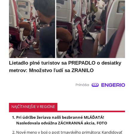
Lietadlo plné turistov sa PREPADLO o desiatky
metrov: Množstvo ľudí sa ZRANILO
NAJČÍTANEJŠIE V REGIÓNE
Pri údržbe žeriava našli bezbranné MLÁĎATÁ!
Nasledovala odvážna ZÁCHRANNÁ akcia, FOTO
Nové meno v boji o post trnavského primátora: Kandidovať