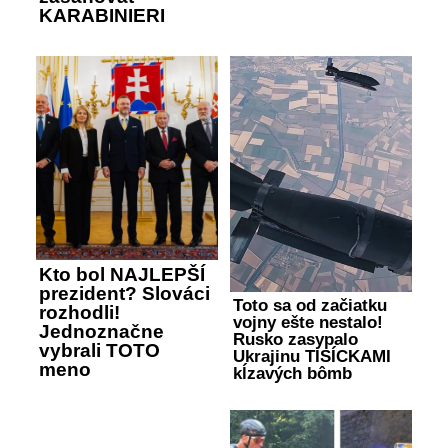
KARABINIERI
Kto bol NAJLEPŠÍ
prezident? Slováci
Toto sa od začiatku
rozhodli!
vojny ešte nestalo!
Jednoznačne
Rusko zasypalo
vybrali TOTO
Ukrajinu TISÍCKAMI
meno
kĺzavých bômb