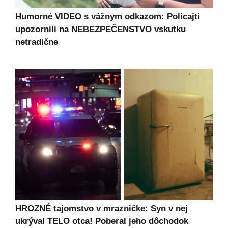
Humorné VIDEO s vážnym odkazom: Policajti
upozornili na NEBEZPEČENSTVO vskutku
netradične
HROZNÉ tajomstvo v mrazničke: Syn v nej
ukrýval TELO otca! Poberal jeho dôchodok