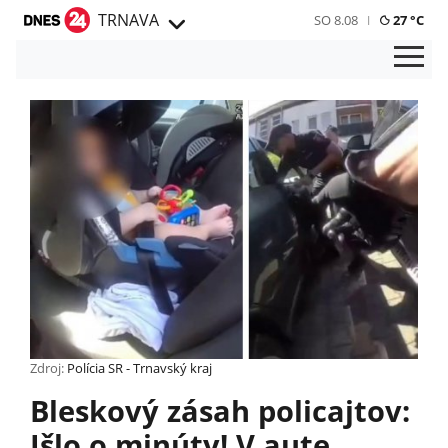
TRNAVA
SO 8.08
27 °C
Zdroj:
Polícia SR - Trnavský kraj
Bleskový zásah policajtov:
Išlo o minúty! V aute