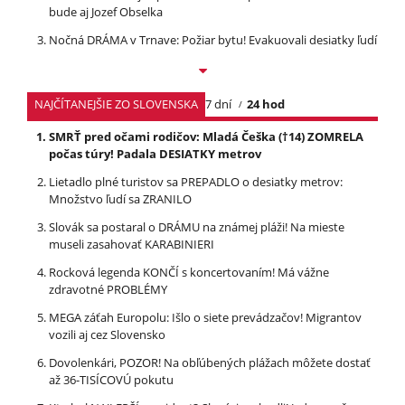
bude aj Jozef Obselka
Nočná DRÁMA v Trnave: Požiar bytu! Evakuovali desiatky ľudí
NAJČÍTANEJŠIE ZO SLOVENSKA
7 dní
24 hod
SMRŤ pred očami rodičov: Mladá Češka (†14) ZOMRELA
počas túry! Padala DESIATKY metrov
Lietadlo plné turistov sa PREPADLO o desiatky metrov:
Množstvo ľudí sa ZRANILO
Slovák sa postaral o DRÁMU na známej pláži! Na mieste
museli zasahovať KARABINIERI
Rocková legenda KONČÍ s koncertovaním! Má vážne
zdravotné PROBLÉMY
MEGA záťah Europolu: Išlo o siete prevádzačov! Migrantov
vozili aj cez Slovensko
Dovolenkári, POZOR! Na obľúbených plážach môžete dostať
až 36-TISÍCOVÚ pokutu