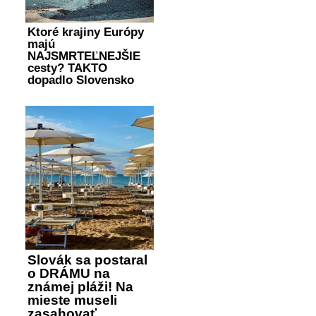
Ktoré krajiny Európy
majú
NAJSMRTEĽNEJŠIE
cesty? TAKTO
dopadlo Slovensko
Slovák sa postaral
o DRÁMU na
známej pláži! Na
mieste museli
zasahovať