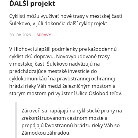
ĎALŠÍ projekt
Cyklisti môžu využívať nové trasy v mestskej časti
Šulekovo, v júli dokončia ďalší cykloprojekt.
30. jún 2026
SPRÁVY
V Hlohovci zlepšili podmienky pre každodennú
cyklistickú dopravu. Novovybudované trasy
v mestskej časti Šulekovo nadväzujú na
predchádzajúce mestské investície do
cyklokomunikácií na pravostrannej ochrannej
hrádzi rieky Váh medzi železničným mostom a
starým mostom pri vyústení Ulice Osloboditeľov.
Zároveň sa napájajú na cyklistické pruhy na
zrekonštruovanom cestnom moste a
prepájajú ľavostrannú hrádzu rieky Váh so
Zámockou záhradou.