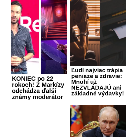
Ľudí najviac trápia
peniaze a zdravie:
KONIEC po 22
Mnohí už
rokoch! Z Markízy
NEZVLÁDAJÚ ani
odchádza ďalší
základné výdavky!
známy moderátor