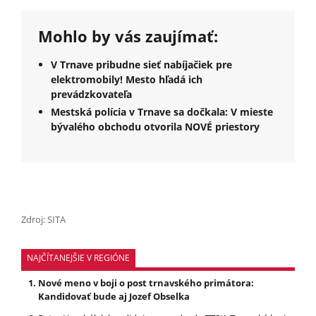
Mohlo by vás zaujímať:
V Trnave pribudne sieť nabíjačiek pre
elektromobily! Mesto hľadá ich
prevádzkovateľa
Mestská polícia v Trnave sa dočkala: V mieste
bývalého obchodu otvorila NOVÉ priestory
Zdroj: SITA
NAJČÍTANEJŠIE V REGIÓNE
Nové meno v boji o post trnavského primátora:
Kandidovať bude aj Jozef Obselka