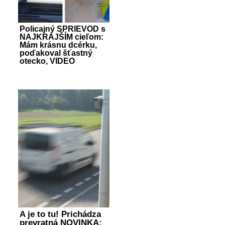
Policajný SPRIEVOD s
NAJKRAJŠÍM cieľom:
Mám krásnu dcérku,
poďakoval šťastný
otecko, VIDEO
A je to tu! Prichádza
prevratná NOVINKA: