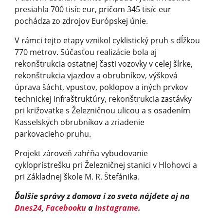
presiahla 700 tisíc eur, pričom 345 tisíc eur
pochádza zo zdrojov Európskej únie.
V rámci tejto etapy vznikol cyklistický pruh s dĺžkou
770 metrov. Súčasťou realizácie bola aj
rekonštrukcia ostatnej časti vozovky v celej šírke,
rekonštrukcia vjazdov a obrubníkov, výšková
úprava šácht, vpustov, poklopov a iných prvkov
technickej infraštruktúry, rekonštrukcia zastávky
pri križovatke s Železničnou ulicou a s osadením
Kasselských obrubníkov a zriadenie
parkovacieho pruhu.
Projekt zároveň zahŕňa vybudovanie
cykloprístrešku pri Železničnej stanici v Hlohovci a
pri Základnej škole M. R. Štefánika.
Ďalšie správy z domova i zo sveta nájdete aj na
Dnes24
,
Facebooku
a
Instagrame
.