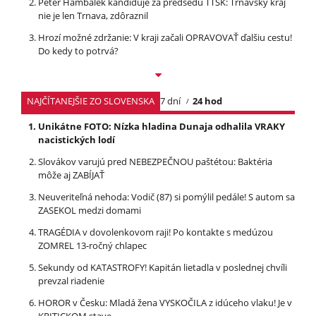
Peter Hambálek kandiduje za predsedu TTSK: Trnavský kraj
nie je len Trnava, zdôraznil
Hrozí možné zdržanie: V kraji začali OPRAVOVAŤ ďalšiu cestu!
Do kedy to potrvá?
NAJČÍTANEJŠIE ZO SLOVENSKA
7 dní
24 hod
Unikátne FOTO: Nízka hladina Dunaja odhalila VRAKY
nacistických lodí
Slovákov varujú pred NEBEZPEČNOU paštétou: Baktéria
môže aj ZABÍJAŤ
Neuveriteľná nehoda: Vodič (87) si pomýlil pedále! S autom sa
ZASEKOL medzi domami
TRAGÉDIA v dovolenkovom raji! Po kontakte s medúzou
ZOMREL 13-ročný chlapec
Sekundy od KATASTROFY! Kapitán lietadla v poslednej chvíli
prevzal riadenie
HOROR v Česku: Mladá žena VYSKOČILA z idúceho vlaku! Je v
KRITICKOM stave