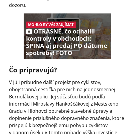
dozoru.
MOHLO BY VÁS ZAUJÍMAŤ
OTRASNÉ, čo odhalili
kontroly v obchodoch:
ŠPINA aj predaj PO dátume
spotreby! FOTO
Čo pripravujú?
V júli pribudne ďalší projekt pre cyklistov,
obojstranná cestička pre nich na jednosmernej
Bernolákovej ulici. Jej súčasťou budú podľa
informácií Miroslavy Hankoščákovej z Mestského
úradu v Hlohovci potrebné stavebné úpravy a
doplnenie príslušného dopravného značenia, ktoré
prispejú k bezpečnejšiemu pohybu cyklistov
v danom úseku.V tomto prípade výška investície