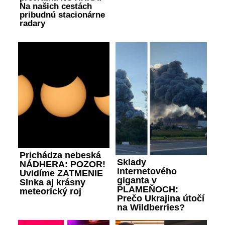
Na našich cestách
pribudnú stacionárne
radary
Prichádza nebeská
Sklady
NÁDHERA: POZOR!
internetového
Uvidíme ZATMENIE
giganta v
Slnka aj krásny
PLAMEŇOCH:
meteorický roj
Prečo Ukrajina útočí
na Wildberries?