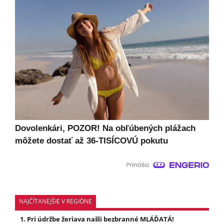
Dovolenkári, POZOR! Na obľúbených plážach
môžete dostať až 36-TISÍCOVÚ pokutu
NAJČÍTANEJŠIE V REGIÓNE
Pri údržbe žeriava našli bezbranné MLÁĎATÁ!