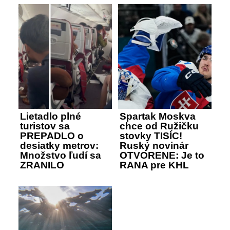
Lietadlo plné
Spartak Moskva
turistov sa
chce od Ružičku
PREPADLO o
stovky TISÍC!
desiatky metrov:
Ruský novinár
Množstvo ľudí sa
OTVORENE: Je to
ZRANILO
RANA pre KHL