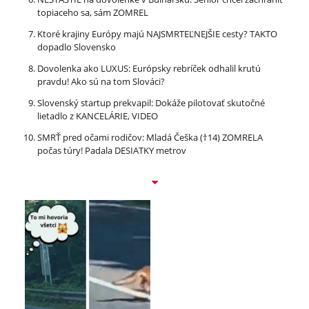
topiaceho sa, sám ZOMREL
Ktoré krajiny Európy majú NAJSMRTEĽNEJŠIE cesty? TAKTO
dopadlo Slovensko
Dovolenka ako LUXUS: Európsky rebríček odhalil krutú
pravdu! Ako sú na tom Slováci?
Slovenský startup prekvapil: Dokáže pilotovať skutočné
lietadlo z KANCELÁRIE, VIDEO
SMRŤ pred očami rodičov: Mladá Češka (†14) ZOMRELA
počas túry! Padala DESIATKY metrov