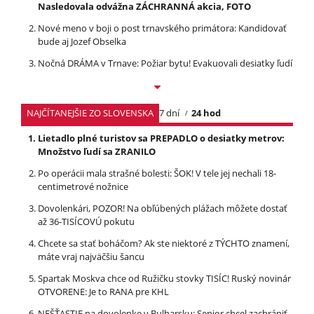
Nasledovala odvážna ZÁCHRANNÁ akcia, FOTO
Nové meno v boji o post trnavského primátora: Kandidovať
bude aj Jozef Obselka
Nočná DRÁMA v Trnave: Požiar bytu! Evakuovali desiatky ľudí
NAJČÍTANEJŠIE ZO SLOVENSKA
7 dní
24 hod
Lietadlo plné turistov sa PREPADLO o desiatky metrov:
Množstvo ľudí sa ZRANILO
Po operácii mala strašné bolesti: ŠOK! V tele jej nechali 18-
centimetrové nožnice
Dovolenkári, POZOR! Na obľúbených plážach môžete dostať
až 36-TISÍCOVÚ pokutu
Chcete sa stať boháčom? Ak ste niektoré z TÝCHTO znamení,
máte vraj najväčšiu šancu
Spartak Moskva chce od Ružičku stovky TISÍC! Ruský novinár
OTVORENE: Je to RANA pre KHL
NEŠŤASTIE na dovolenke v Bulharsku: Senior chcel zachrániť