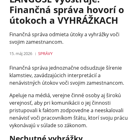
Finančná správa hovorí o
útokoch a VYHRÁŽKACH
Finančná správa odmieta útoky a vyhrážky voči
svojim zamestnancom.
15. máj 2026
SPRÁVY
Finančná správa jednoznačne odsudzuje šírenie
klamstiev, zavádzajúcich interpretácií a
nenávistných útokov voči svojim zamestnancom.
Apeluje na médiá, verejne činné osoby aj širokú
verejnosť, aby pri komunikácii o jej činnosti
pristupovali k faktom zodpovedne a neeskalovali
nenávisť voči pracovníkom štátu, ktorí svoju prácu
vykonávajú v súlade so zákonom.
Nechutné vyhrážky