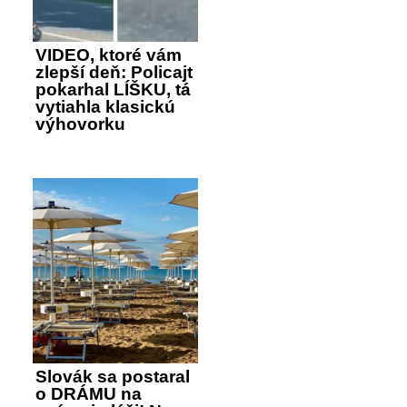
VIDEO, ktoré vám
zlepší deň: Policajt
pokarhal LÍŠKU, tá
vytiahla klasickú
výhovorku
Slovák sa postaral
o DRÁMU na