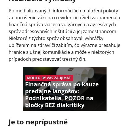
Po medializovaných informáciách o uložení pokuty
za porušenie zákona o evidencii tržieb zaznamenala
finančná správa viacero vulgárnych a agresívnych
správ adresovaných inštitúcii a jej zamestnancom.
Niektoré z týchto správ obsahovali vyhrážky
ublížením na zdraví či zabitím, čo výrazne presahuje
hranice slušnej komunikácie a môže v niektorých
prípadoch predstavovať trestný čin.
MOHLO BY VÁS ZAUJÍMAŤ
Finančná správa po kauze
predajne langošov:
Podnikatelia, POZOR na
bločky BEZ diakritiky
Je to neprípustné