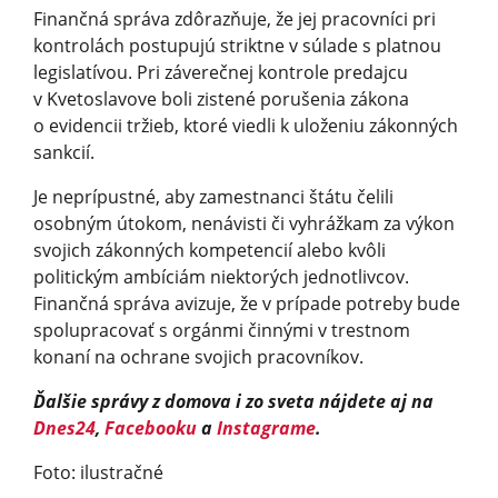
Finančná správa zdôrazňuje, že jej pracovníci pri
kontrolách postupujú striktne v súlade s platnou
legislatívou. Pri záverečnej kontrole predajcu
v Kvetoslavove boli zistené porušenia zákona
o evidencii tržieb, ktoré viedli k uloženiu zákonných
sankcií.
Je neprípustné, aby zamestnanci štátu čelili
osobným útokom, nenávisti či vyhrážkam za výkon
svojich zákonných kompetencií alebo kvôli
politickým ambíciám niektorých jednotlivcov.
Finančná správa avizuje, že v prípade potreby bude
spolupracovať s orgánmi činnými v trestnom
konaní na ochrane svojich pracovníkov.
Ďalšie správy z domova i zo sveta nájdete aj na
Dnes24
,
Facebooku
a
Instagrame
.
Foto: ilustračné