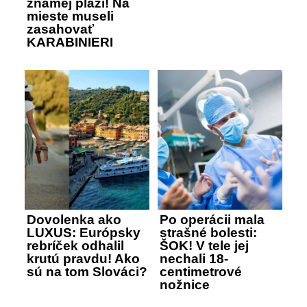
známej pláži! Na
mieste museli
zasahovať
KARABINIERI
Dovolenka ako
Po operácii mala
LUXUS: Európsky
strašné bolesti:
rebríček odhalil
ŠOK! V tele jej
krutú pravdu! Ako
nechali 18-
sú na tom Slováci?
centimetrové
nožnice