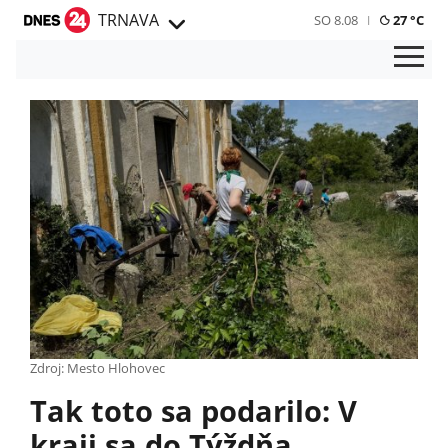
TRNAVA
SO 8.08
27 °C
Zdroj: Mesto Hlohovec
Tak toto sa podarilo: V
kraji sa do Týždňa