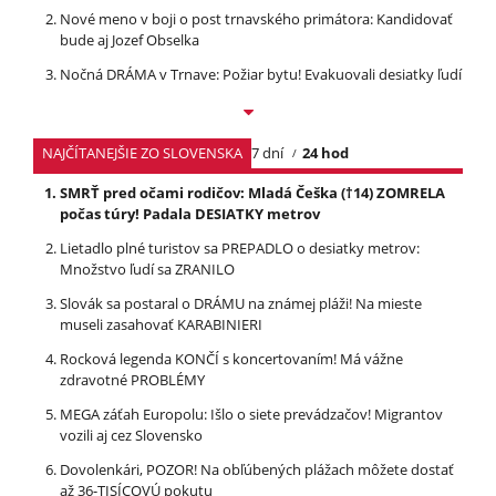
Nové meno v boji o post trnavského primátora: Kandidovať
bude aj Jozef Obselka
Nočná DRÁMA v Trnave: Požiar bytu! Evakuovali desiatky ľudí
NAJČÍTANEJŠIE ZO SLOVENSKA
7 dní
24 hod
SMRŤ pred očami rodičov: Mladá Češka (†14) ZOMRELA
počas túry! Padala DESIATKY metrov
Lietadlo plné turistov sa PREPADLO o desiatky metrov:
Množstvo ľudí sa ZRANILO
Slovák sa postaral o DRÁMU na známej pláži! Na mieste
museli zasahovať KARABINIERI
Rocková legenda KONČÍ s koncertovaním! Má vážne
zdravotné PROBLÉMY
MEGA záťah Europolu: Išlo o siete prevádzačov! Migrantov
vozili aj cez Slovensko
Dovolenkári, POZOR! Na obľúbených plážach môžete dostať
až 36-TISÍCOVÚ pokutu