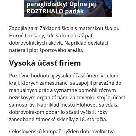
paraglidistky! Úplne jej
ROZTRHALO padák
Zapojila sa aj Základná škola s materskou školou
Horné Orešany, kde sa konalo až päť
dobrovoľníckych aktivít. Napríklad deviataci
natierali plot športového areálu.
Vysoká účasť firiem
Pozitívne hodnotí aj vysokú účasť firiem v celom
kraji, ktorých zamestnanci sa zapojili prevažne do
manuálnych prác a významne pomohli rôznym
neziskovým organizáciám. Za zmienku stojí aj účasť
samospráv. Napríklad mestu Hlohovec sa vďaka
dobrovoľníkom podarilo sčasti vyčistiť roky
zanedbané zámocké skleníky z 18. storočia.
Celoslovenskú kampaň Týždeň dobrovoľníctva