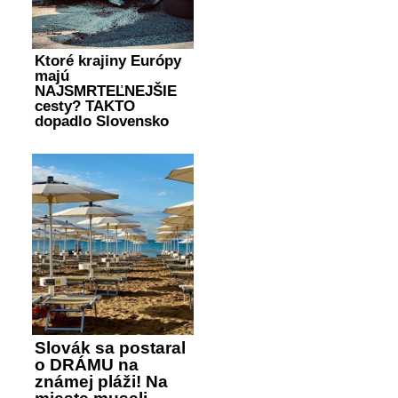
Ktoré krajiny Európy
majú
NAJSMRTEĽNEJŠIE
cesty? TAKTO
dopadlo Slovensko
Slovák sa postaral
o DRÁMU na
známej pláži! Na