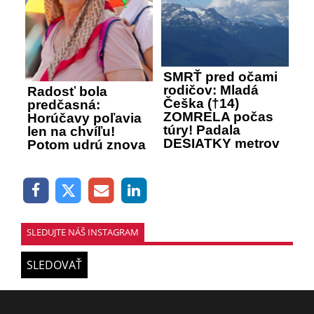
SMRŤ pred očami
rodičov: Mladá
Radosť bola
Češka (†14)
predčasná:
ZOMRELA počas
Horúčavy poľavia
túry! Padala
len na chvíľu!
DESIATKY metrov
Potom udrú znova
SLEDUJTE NÁŠ INSTAGRAM
SLEDOVAŤ