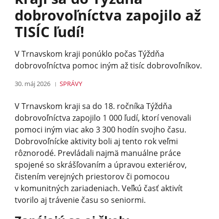
dobrovoľníctva zapojilo až
TISÍC ľudí!
V Trnavskom kraji ponúklo počas Týždňa
dobrovoľníctva pomoc iným až tisíc dobrovoľníkov.
30. máj 2026
SPRÁVY
V Trnavskom kraji sa do 18. ročníka Týždňa
dobrovoľníctva zapojilo 1 000 ľudí, ktorí venovali
pomoci iným viac ako 3 300 hodín svojho času.
Dobrovoľnícke aktivity boli aj tento rok veľmi
rôznorodé. Prevládali najmä manuálne práce
spojené so skrášľovaním a úpravou exteriérov,
čistením verejných priestorov či pomocou
v komunitných zariadeniach. Veľkú časť aktivít
tvorilo aj trávenie času so seniormi.