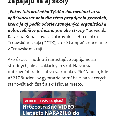
Zapájajú sa aj školy
„Počas tohtoročného Týždňa dobrovoľníctva sa
opäť viackrát objavila téma prepájania generácií,
ktorá je aj podľa odoziev zapojených organizácií a
dobrovoľníkov prínosná pre obe strany,“
povedala
Katarína Boháčková z Dobrovoľníckeho centra
Trnavského kraja (DCTK), ktoré kampaň koordinuje
v Trnavskom kraji.
Ako úspech hodnotí narastajúce zapájanie sa
stredných, ale aj základných škôl. Najväčšia
dobrovoľnícka iniciatíva sa konala v Piešťanoch, kde
až 217 študentov gymnázia pomáhalo na viacerých
stanovištiach čistiť a skrášľovať mesto.
MOHLO BY VÁS ZAUJÍMAŤ
Hrôzostrašné VIDEO:
Lietadlo NARAZILO do