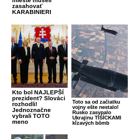
mieste museli
zasahovať
KARABINIERI
Kto bol NAJLEPŠÍ
prezident? Slováci
Toto sa od začiatku
rozhodli!
vojny ešte nestalo!
Jednoznačne
Rusko zasypalo
vybrali TOTO
Ukrajinu TISÍCKAMI
meno
kĺzavých bômb