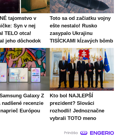
É tajomstvo v
Toto sa od začiatku vojny
ičke: Syn v nej
ešte nestalo! Rusko
al TELO otca!
zasypalo Ukrajinu
al jeho dôchodok
TISÍCKAMI kĺzavých bômb
 Samsung Galaxy Z
Kto bol NAJLEPŠÍ
a nadšené recenzie
prezident? Slováci
 naprieč Európou
rozhodli! Jednoznačne
vybrali TOTO meno