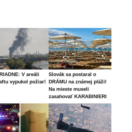
IADNE: V areáli
Slovák sa postaral o
aftu vypukol požiar!
DRÁMU na známej pláži!
Na mieste museli
zasahovať KARABINIERI