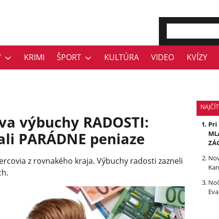
Y
KRIMI
ŠPORT
KULTÚRA
VIDEO
KVÍZY
NAJČÍT
dva výbuchy RADOSTI:
Pri
rali PARÁDNE peniaze
MLÁ
ZÁ
Nov
rcovia z rovnakého kraja. Výbuchy radosti zazneli
Kan
ch.
Noč
Eva