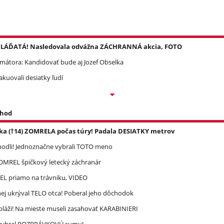
é MLÁĎATÁ! Nasledovala odvážna ZÁCHRANNÁ akcia, FOTO
mátora: Kandidovať bude aj Jozef Obselka
kuovali desiatky ľudí
 hod
ka (†14) ZOMRELA počas túry! Padala DESIATKY metrov
zhodli! Jednoznačne vybrali TOTO meno
 ZOMREL špičkový letecký záchranár
REL priamo na trávniku, VIDEO
ej ukrýval TELO otca! Poberal jeho dôchodok
pláži! Na mieste museli zasahovať KARABINIERI
ec vyhral ROZPRÁVKOVÚ sumu!