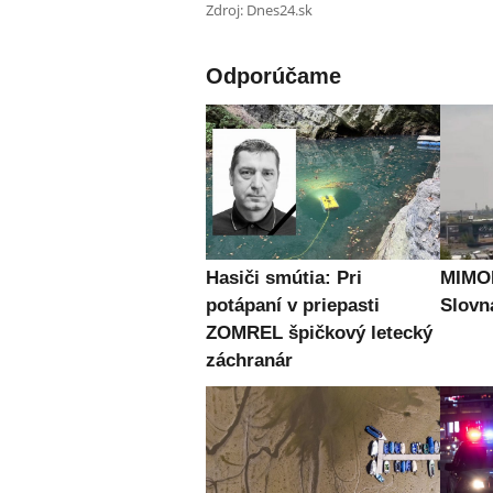
Zdroj: Dnes24.sk
Odporúčame
Hasiči smútia: Pri
MIMOR
potápaní v priepasti
Slovn
ZOMREL špičkový letecký
záchranár