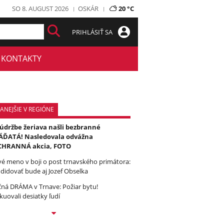
SO 8. AUGUST 2026
OSKÁR
20 °C
PRIHLÁSIŤ SA
KONTAKTY
ANEJŠIE V REGIÓNE
 údržbe žeriava našli bezbranné
ĎATÁ! Nasledovala odvážna
CHRANNÁ akcia, FOTO
é meno v boji o post trnavského primátora:
didovať bude aj Jozef Obselka
ná DRÁMA v Trnave: Požiar bytu!
kuovali desiatky ľudí