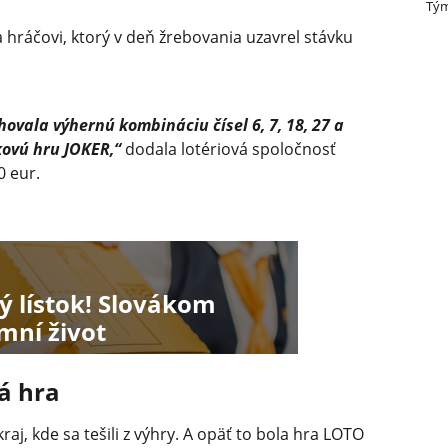
Tým
sa hráčovi, ktorý v deň žrebovania uzavrel stávku
vala výhernú kombináciu čísel 6, 7, 18, 27 a
nkovú hru JOKER,“
dodala lotériová spoločnosť
0 eur.
ý lístok! Slovákom
mní život
á hra
raj, kde sa tešili z výhry. A opäť to bola hra LOTO