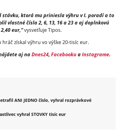
 stávku, ktorá mu priniesla výhru v I. poradí a to
lil vlastné čísla 2, 6, 13, 16 a 23 a aj doplnkovú
 2,40 eur,“
vysvetľuje Tipos.
hráč získal výhru vo výške 20-tisíc eur.
 nájdete aj na
Dnes24
,
Facebooku
a
Instagrame
.
Netrafil ANI JEDNO číslo, vyhral rozprávkové
stlivec vyhral STOVKY tisíc eur