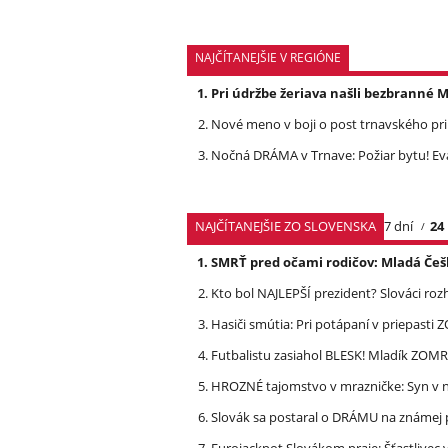
NAJČÍTANEJŠIE V REGIÓNE
Pri údržbe žeriava našli bezbrann
Nové meno v boji o post trnavského pri
Nočná DRÁMA v Trnave: Požiar bytu! Eva
NAJČÍTANEJŠIE ZO SLOVENSKA
7 dní
24
SMRŤ pred očami rodičov: Mladá Češ
Kto bol NAJLEPŠÍ prezident? Slováci ro
Hasiči smútia: Pri potápaní v priepasti
Futbalistu zasiahol BLESK! Mladík ZOM
HROZNÉ tajomstvo v mrazničke: Syn v n
Slovák sa postaral o DRÁMU na známej 
Eurojackpot Slovákom praje: Šťastliv