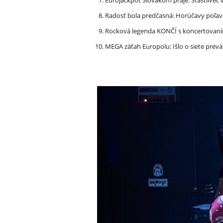
Radosť bola predčasná: Horúčavy poľavi
Rocková legenda KONČÍ s koncertovan
MEGA záťah Europolu: Išlo o siete prevá