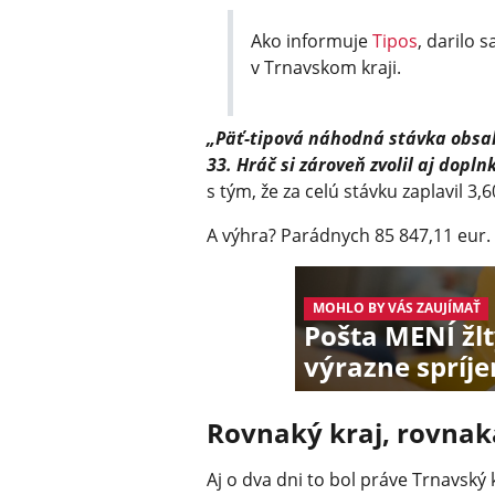
Ako informuje
Tipos
, darilo 
v Trnavskom kraji.
„Päť-tipová náhodná stávka obsaho
33. Hráč si zároveň zvolil aj dopl
s tým, že za celú stávku zaplavil 3,6
A výhra? Parádnych 85 847,11 eur.
MOHLO BY VÁS ZAUJÍMAŤ
Pošta MENÍ žlt
výrazne spríje
Rovnaký kraj, rovnak
Aj o dva dni to bol práve Trnavský k