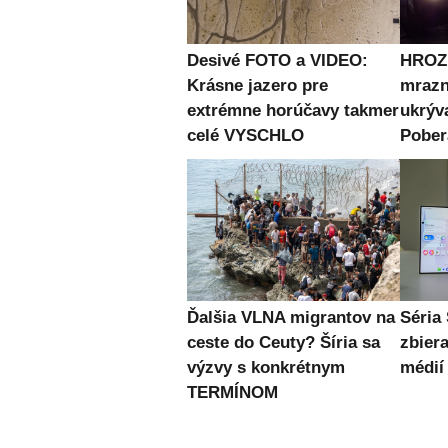
Desivé FOTO a VIDEO:
HROZN
Krásne jazero pre
mrazn
extrémne horúčavy takmer
ukrýv
celé VYSCHLO
Pober
Ďalšia VLNA migrantov na
Séria
ceste do Ceuty? Šíria sa
zbier
výzvy s konkrétnym
médií
TERMÍNOM