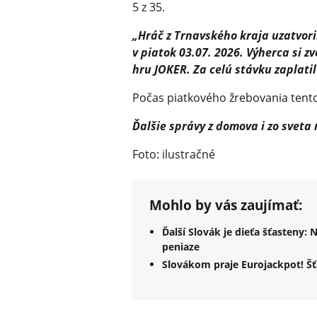
5 z 35.
„Hráč z Trnavského kraja uzatvoril
v piatok 03.07. 2026. Výherca si zvo
hru JOKER. Za celú stávku zaplatil
Počas piatkového žrebovania tento 
Ďalšie správy z domova i zo sveta
Foto: ilustračné
Mohlo by vás zaujímať:
Ďalší Slovák je dieťa šťasteny: 
peniaze
Slovákom praje Eurojackpot! Šťa