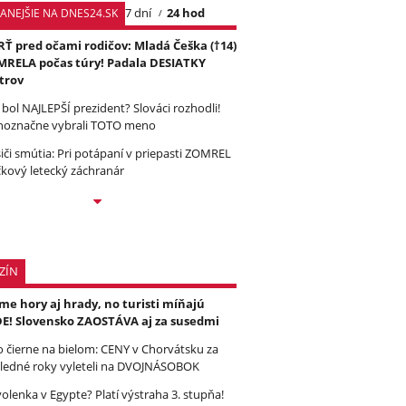
7 dní
24 hod
TANEJŠIE NA DNES24.SK
Ť pred očami rodičov: Mladá Češka (†14)
RELA počas túry! Padala DESIATKY
trov
 bol NAJLEPŠÍ prezident? Slováci rozhodli!
noznačne vybrali TOTO meno
iči smútia: Pri potápaní v priepasti ZOMREL
čkový letecký záchranár
ZÍN
e hory aj hrady, no turisti míňajú
E! Slovensko ZAOSTÁVA aj za susedmi
to čierne na bielom: CENY v Chorvátsku za
ledné roky vyleteli na DVOJNÁSOBOK
olenka v Egypte? Platí výstraha 3. stupňa!