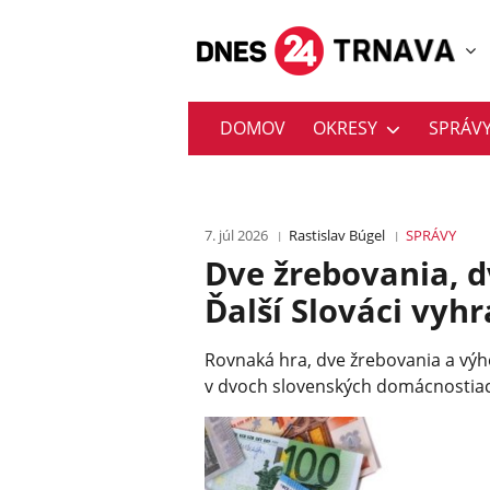
DOMOV
OKRESY
SPRÁV
7. júl 2026
Rastislav Búgel
SPRÁVY
Dve žrebovania, 
Ďalší Slováci vyh
Rovnaká hra, dve žrebovania a výhe
v dvoch slovenských domácnostia