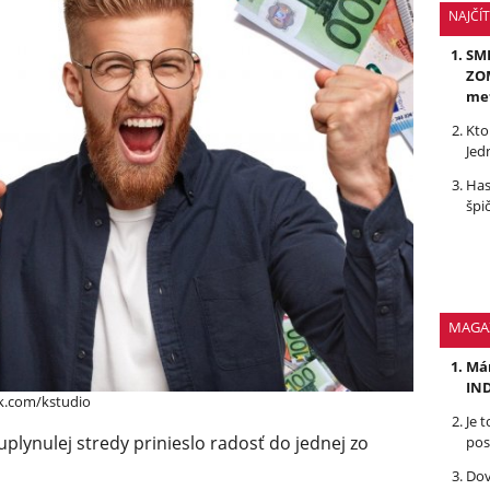
NAJČÍ
SMR
ZOM
me
Kto
Jed
Has
špi
MAGA
Mám
IND
k.com/kstudio
Je 
plynulej stredy prinieslo radosť do jednej zo
pos
Dov