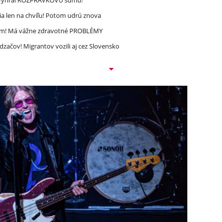
a len na chvíľu! Potom udrú znova
ím! Má vážne zdravotné PROBLÉMY
dzačov! Migrantov vozili aj cez Slovensko