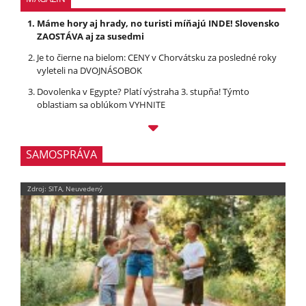
Máme hory aj hrady, no turisti míňajú INDE! Slovensko
ZAOSTÁVA aj za susedmi
Je to čierne na bielom: CENY v Chorvátsku za posledné roky
vyleteli na DVOJNÁSOBOK
Dovolenka v Egypte? Platí výstraha 3. stupňa! Týmto
oblastiam sa oblúkom VYHNITE
SAMOSPRÁVA
Zdroj: SITA, Neuvedený