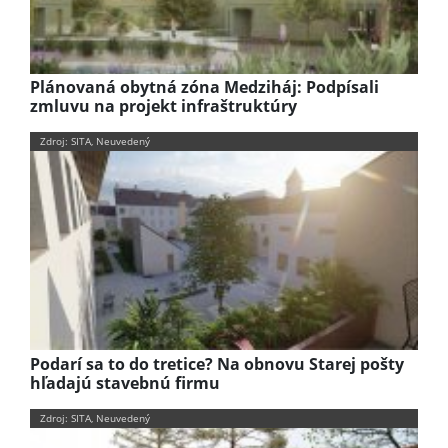
Plánovaná obytná zóna Medziháj: Podpísali
zmluvu na projekt infraštruktúry
Zdroj: SITA, Neuvedený
Podarí sa to do tretice? Na obnovu Starej pošty
hľadajú stavebnú firmu
Zdroj: SITA, Neuvedený