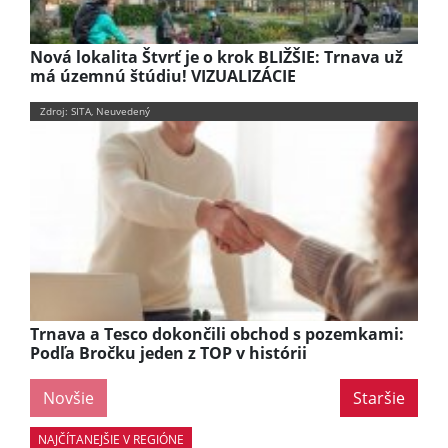
Nová lokalita Štvrť je o krok BLIŽŠIE: Trnava už
má územnú štúdiu! VIZUALIZÁCIE
Zdroj: SITA, Neuvedený
Trnava a Tesco dokončili obchod s pozemkami:
Podľa Bročku jeden z TOP v histórii
Novšie
Staršie
NAJČÍTANEJŠIE V REGIÓNE