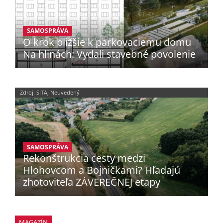
SAMOSPRÁVA
O krok bližšie k parkovaciemu domu
Na hlinách: Vydali stavebné povolenie
Zdroj: SITA, Neuvedený
SAMOSPRÁVA
Rekonštrukcia cesty medzi
Hlohovcom a Bojničkami? Hľadajú
zhotoviteľa ZÁVEREČNEJ etapy
MAGAZÍN