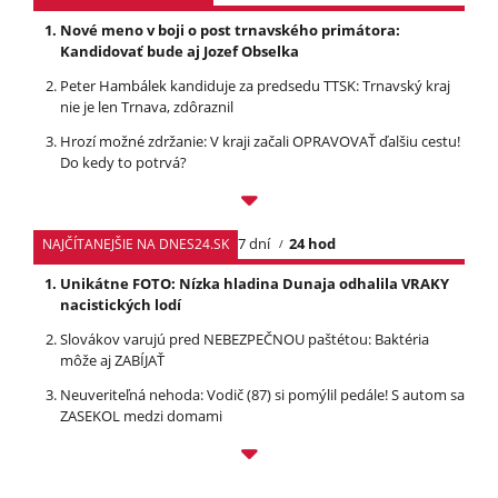
Nové meno v boji o post trnavského primátora:
Kandidovať bude aj Jozef Obselka
Peter Hambálek kandiduje za predsedu TTSK: Trnavský kraj
nie je len Trnava, zdôraznil
Hrozí možné zdržanie: V kraji začali OPRAVOVAŤ ďalšiu cestu!
Do kedy to potrvá?
7 dní
24 hod
NAJČÍTANEJŠIE NA DNES24.SK
Unikátne FOTO: Nízka hladina Dunaja odhalila VRAKY
nacistických lodí
Slovákov varujú pred NEBEZPEČNOU paštétou: Baktéria
môže aj ZABÍJAŤ
Neuveriteľná nehoda: Vodič (87) si pomýlil pedále! S autom sa
ZASEKOL medzi domami