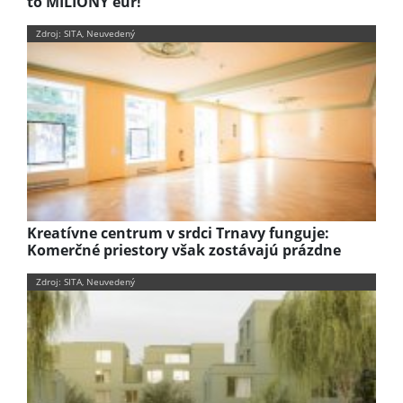
to MILIÓNY eur!
Zdroj: SITA, Neuvedený
Kreatívne centrum v srdci Trnavy funguje:
Komerčné priestory však zostávajú prázdne
Zdroj: SITA, Neuvedený