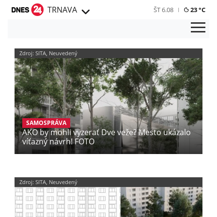
TRNAVA
ŠT 6.08
23 °C
Zdroj: SITA, Neuvedený
SAMOSPRÁVA
AKO by mohli vyzerať Dve veže? Mesto ukázalo
víťazný návrh! FOTO
Zdroj: SITA, Neuvedený