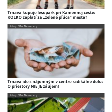
Trnava kupuje lesopark pri Kamennej ceste:
KOĽKO zaplatí za „zelené pľúca" mesta?
Zdroj: SITA, Neuvedený
Trnava ide s nájomným v centre radikálne dolu:
O priestory NIE JE záujem!
Zdroj: SITA, Neuvedený