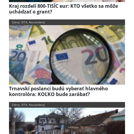
Kraj rozdelí 800-TISÍC eur: KTO všetko sa môže
uchádzať o grant?
Zdroj: SITA, Neuvedený
Trnavskí poslanci budú vyberať hlavného
kontrolóra: KOĽKO bude zarábať?
Zdroj: SITA, Neuvedený