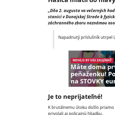
„Dňa 2. augusta vo večerných hod
stanici v Dunajskej Strede k fyzi
záchranného zboru neznámou oso
Napadnutý príslušník utrpel 
MOHLO BY VÁS ZAUJÍMAŤ
Máte doma prv
peňaženku! Po
na STOVKY eu
Je to neprijateľné!
K brutálnemu útoku došlo priamo v
privolali aj policajnú hliadku.