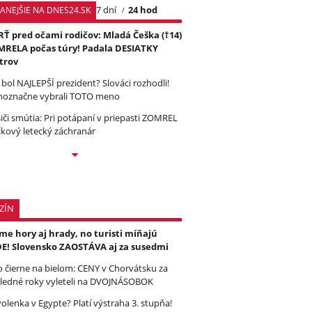
7 dní
24 hod
TANEJŠIE NA DNES24.SK
Ť pred očami rodičov: Mladá Češka (†14)
RELA počas túry! Padala DESIATKY
trov
 bol NAJLEPŠÍ prezident? Slováci rozhodli!
noznačne vybrali TOTO meno
iči smútia: Pri potápaní v priepasti ZOMREL
čkový letecký záchranár
ZÍN
e hory aj hrady, no turisti míňajú
E! Slovensko ZAOSTÁVA aj za susedmi
to čierne na bielom: CENY v Chorvátsku za
ledné roky vyleteli na DVOJNÁSOBOK
olenka v Egypte? Platí výstraha 3. stupňa!