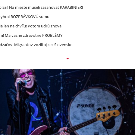
pláži! Na mieste museli zasahovať KARABINIERI
ec vyhral ROZPRÁVKOVÚ sumu!
a len na chvíľu! Potom udrú znova
ím! Má vážne zdravotné PROBLÉMY
dzačov! Migrantov vozili aj cez Slovensko