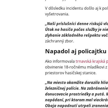
V dôsledku incidentu došlo aj k po
vyšetrovania.
„Naši príslušníci denne riskujú vl
Útok na hasiča počas služby je nie
zlyhanie základného rešpektu voči
záchranný zbor.
Napadol aj policajtku
Ako informovala
trnavská krajská p
obvinenie 18-ročnému mladíkovi z D
priestorov hasičskej stanice.
„Na miesto okamžite dorazila hli
železničnej polície. Na zabránenie
donucovacie prostriedky a putá. 
napádaní, pri ktorom mal viackrát
Obaja napadnutí utrpeli zranenia, 