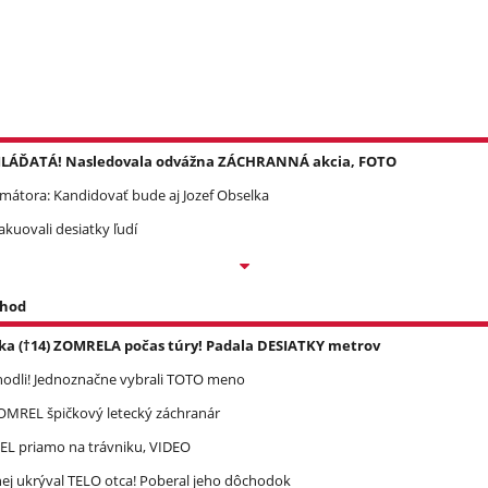
é MLÁĎATÁ! Nasledovala odvážna ZÁCHRANNÁ akcia, FOTO
mátora: Kandidovať bude aj Jozef Obselka
kuovali desiatky ľudí
 hod
ka (†14) ZOMRELA počas túry! Padala DESIATKY metrov
zhodli! Jednoznačne vybrali TOTO meno
 ZOMREL špičkový letecký záchranár
REL priamo na trávniku, VIDEO
ej ukrýval TELO otca! Poberal jeho dôchodok