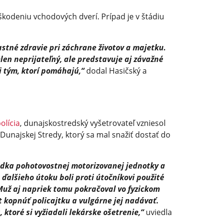
škodeniu vchodových dverí. Prípad je v štádiu
astné zdravie pri záchrane životov a majetku.
len neprijateľný, ale predstavuje aj závažné
 tým, ktorí pomáhajú,“
dodal Hasičský a
olícia
, dunajskostredský vyšetrovateľ vzniesol
unajskej Stredy, ktorý sa mal snažiť dostať do
adka pohotovostnej motorizovanej jednotky a
 ďalšieho útoku boli proti útočníkovi použité
Muž aj napriek tomu pokračoval vo fyzickom
 kopnúť policajtku a vulgárne jej nadávať.
ktoré si vyžiadali lekárske ošetrenie,“
uviedla