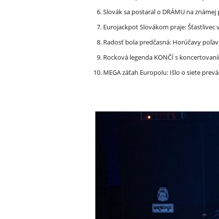
Slovák sa postaral o DRÁMU na známej 
Eurojackpot Slovákom praje: Šťastliv
Radosť bola predčasná: Horúčavy poľavi
Rocková legenda KONČÍ s koncertovan
MEGA záťah Europolu: Išlo o siete prevá