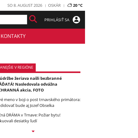
SO 8. AUGUST 2026
OSKÁR
20 °C
PRIHLÁSIŤ SA
KONTAKTY
ANEJŠIE V REGIÓNE
 údržbe žeriava našli bezbranné
ĎATÁ! Nasledovala odvážna
CHRANNÁ akcia, FOTO
é meno v boji o post trnavského primátora:
didovať bude aj Jozef Obselka
ná DRÁMA v Trnave: Požiar bytu!
kuovali desiatky ľudí