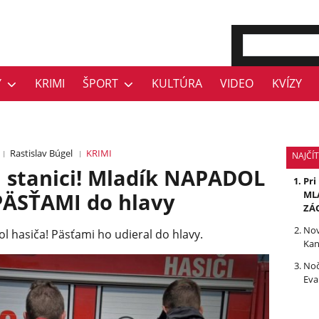
Y
KRIMI
ŠPORT
KULTÚRA
VIDEO
KVÍZY
Rastislav Búgel
KRIMI
NAJČÍT
stanici! Mladík NAPADOL
Pri
 PÄSŤAMI do hlavy
MLÁ
ZÁ
Nov
l hasiča! Päsťami ho udieral do hlavy.
Kan
Noč
Eva