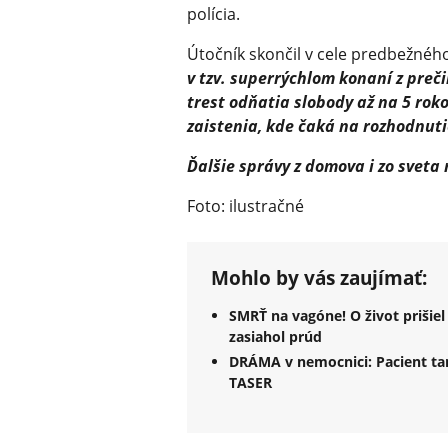
polícia.
Útočník skončil v cele predbežného
v tzv. superrýchlom konaní z preči
trest odňatia slobody až na 5 ro
zaistenia, kde čaká na rozhodnuti
Ďalšie správy z domova i zo sveta
Foto: ilustračné
Mohlo by vás zaujímať:
SMRŤ na vagóne! O život prišiel
zasiahol prúd
DRÁMA v nemocnici: Pacient ta
TASER