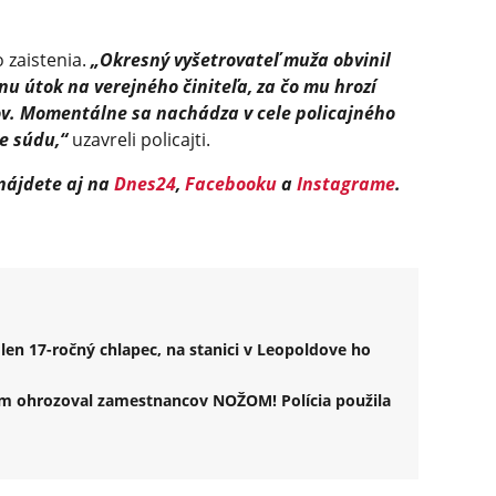
 zaistenia.
„Okresný vyšetrovateľ muža obvinil
nu útok na verejného činiteľa, za čo mu hrozí
kov. Momentálne sa nachádza v cele policajného
e súdu,“
uzavreli policajti.
 nájdete aj na
Dnes24
,
Facebooku
a
Instagrame
.
 len 17-ročný chlapec, na stanici v Leopoldove ho
m ohrozoval zamestnancov NOŽOM! Polícia použila