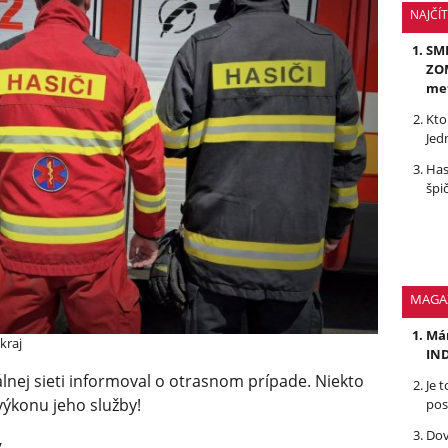
NAJČÍ
SMR
ZOM
me
Kto
Jed
Has
špi
MAGA
Mám
kraj
IND
lnej sieti informoval o otrasnom prípade. Niekto
Je 
výkonu jeho služby!
pos
Dov
y