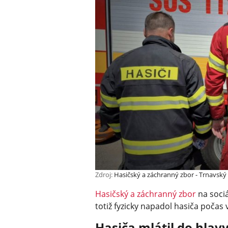
Zdroj:
Hasičský a záchranný zbor - Trnavský 
Hasičský a záchranný zbor
na sociá
totiž fyzicky napadol hasiča počas 
Hasiča mlátil do hlav