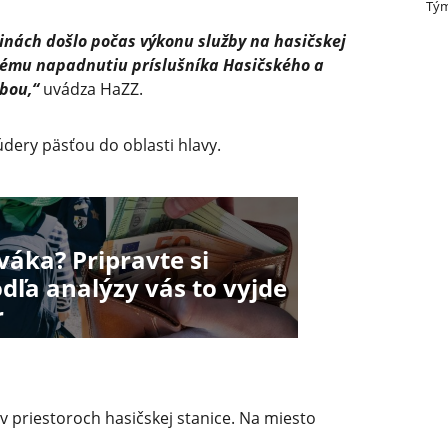
Tým
inách došlo počas výkonu služby na hasičskej
ckému napadnutiu príslušníka Hasičského a
bou,“
uvádza HaZZ.
údery päsťou do oblasti hlavy.
áka? Pripravte si
dľa analýzy vás to vyjde
r
 priestoroch hasičskej stanice. Na miesto