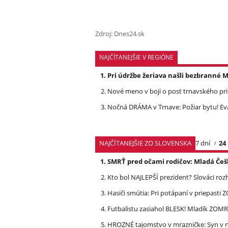
Zdroj: Dnes24.sk
NAJČÍTANEJŠIE V REGIÓNE
Pri údržbe žeriava našli bezbrann
Nové meno v boji o post trnavského pri
Nočná DRÁMA v Trnave: Požiar bytu! Eva
NAJČÍTANEJŠIE ZO SLOVENSKA
7 dní
24
SMRŤ pred očami rodičov: Mladá Češ
Kto bol NAJLEPŠÍ prezident? Slováci ro
Hasiči smútia: Pri potápaní v priepasti
Futbalistu zasiahol BLESK! Mladík ZOM
HROZNÉ tajomstvo v mrazničke: Syn v n