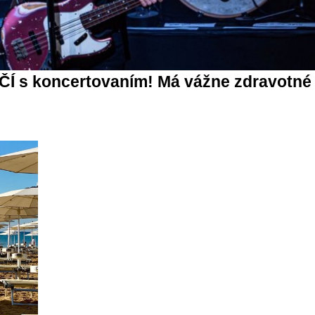
Í s koncertovaním! Má vážne zdravotné