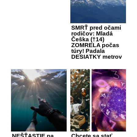
SMRŤ pred očami
rodičov: Mladá
Češka (†14)
ZOMRELA počas
túry! Padala
DESIATKY metrov
NEŠŤASTIE na
Chcete sa stať