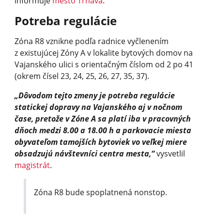
informuje
mesto Trnava
.
Potreba regulácie
Zóna R8 vznikne podľa radnice vyčlenením
z existujúcej Zóny A v lokalite bytových domov na
Vajanského ulici s orientačným číslom od 2 po 41
(okrem čísel 23, 24, 25, 26, 27, 35, 37).
„Dôvodom tejto zmeny je potreba regulácie
statickej dopravy na Vajanského aj v nočnom
čase, pretože v Zóne A sa platí iba v pracovných
dňoch medzi 8.00 a 18.00 h a parkovacie miesta
obyvateľom tamojších bytoviek vo veľkej miere
obsadzujú návštevníci centra mesta,“
vysvetlil
magistrát
.
Zóna R8 bude spoplatnená nonstop.