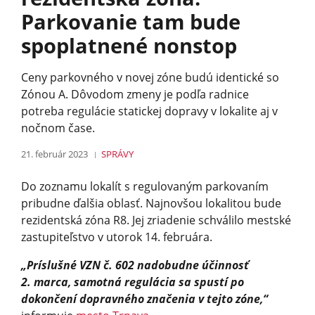
Parkovanie tam bude
spoplatnené nonstop
Ceny parkovného v novej zóne budú identické so
Zónou A. Dôvodom zmeny je podľa radnice
potreba regulácie statickej dopravy v lokalite aj v
nočnom čase.
21. február 2023
SPRÁVY
Do zoznamu lokalít s regulovaným parkovaním
pribudne ďalšia oblasť. Najnovšou lokalitou bude
rezidentská zóna R8. Jej zriadenie schválilo mestské
zastupiteľstvo v utorok 14. februára.
„Príslušné VZN č. 602 nadobudne účinnosť
2. marca, samotná regulácia sa spustí po
dokončení dopravného značenia v tejto zóne,“