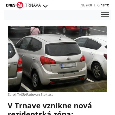
TRNAVA
NE 9.08
18 °C
Zdroj: TASR/Radovan Stoklasa
V Trnave vznikne nová
rezidentská zóna: