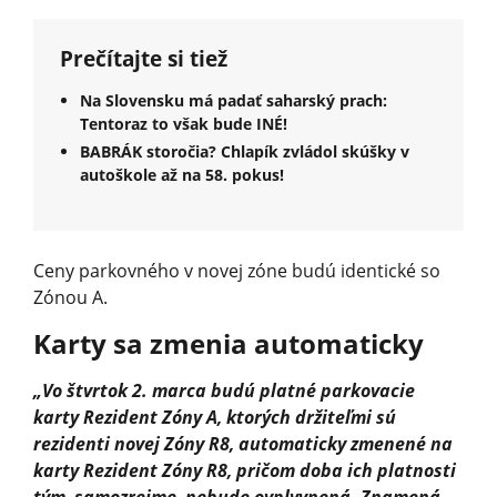
Prečítajte si tiež
Na Slovensku má padať saharský prach:
Tentoraz to však bude INÉ!
BABRÁK storočia? Chlapík zvládol skúšky v
autoškole až na 58. pokus!
Ceny parkovného v novej zóne budú identické so
Zónou A.
Karty sa zmenia automaticky
„Vo štvrtok 2. marca budú platné parkovacie
karty Rezident Zóny A, ktorých držiteľmi sú
rezidenti novej Zóny R8, automaticky zmenené na
karty Rezident Zóny R8, pričom doba ich platnosti
tým, samozrejme, nebude ovplyvnená. Znamená