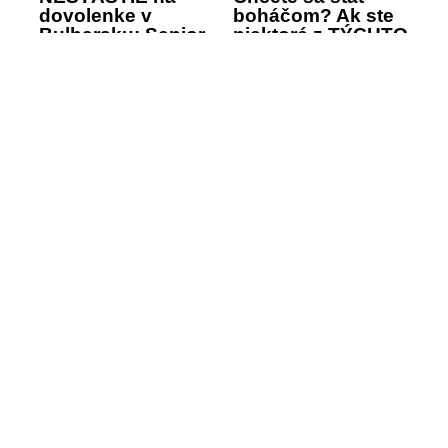
dovolenke v
boháčom? Ak ste
Bulharsku: Senior
niektoré z TÝCHTO
chcel zachrániť
znamení, máte vraj
topiaceho sa, sám
najväčšiu šancu
ZOMREL
SLEDUJTE NÁŠ INSTAGRAM
SLEDOVAŤ