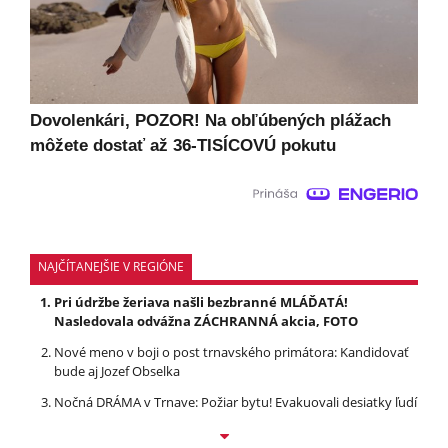
Dovolenkári, POZOR! Na obľúbených plážach
môžete dostať až 36-TISÍCOVÚ pokutu
NAJČÍTANEJŠIE V REGIÓNE
Pri údržbe žeriava našli bezbranné MLÁĎATÁ!
Nasledovala odvážna ZÁCHRANNÁ akcia, FOTO
Nové meno v boji o post trnavského primátora: Kandidovať
bude aj Jozef Obselka
Nočná DRÁMA v Trnave: Požiar bytu! Evakuovali desiatky ľudí