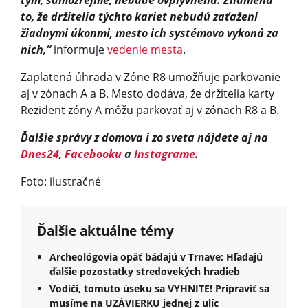
to, že držitelia týchto kariet nebudú zaťažení
žiadnymi úkonmi, mesto ich systémovo vykoná za
nich,“
informuje
vedenie mesta
.
Zaplatená úhrada v Zóne R8 umožňuje parkovanie
aj v zónach A a B. Mesto dodáva, že držitelia karty
Rezident zóny A môžu parkovať aj v zónach R8 a B.
Ďalšie správy z domova i zo sveta nájdete aj na
Dnes24
,
Facebooku
a
Instagrame
.
Foto: ilustračné
Ďalšie aktuálne témy
Archeológovia opäť bádajú v Trnave: Hľadajú
ďalšie pozostatky stredovekých hradieb
Vodiči, tomuto úseku sa VYHNITE! Pripraviť sa
musíme na UZÁVIERKU jednej z ulíc