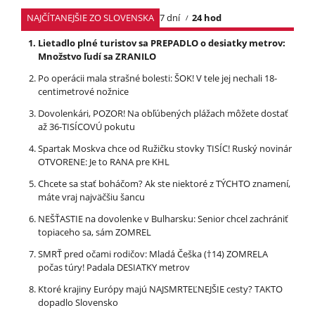
NAJČÍTANEJŠIE ZO SLOVENSKA
7 dní
24 hod
Lietadlo plné turistov sa PREPADLO o desiatky metrov:
Množstvo ľudí sa ZRANILO
Po operácii mala strašné bolesti: ŠOK! V tele jej nechali 18-
centimetrové nožnice
Dovolenkári, POZOR! Na obľúbených plážach môžete dostať
až 36-TISÍCOVÚ pokutu
Spartak Moskva chce od Ružičku stovky TISÍC! Ruský novinár
OTVORENE: Je to RANA pre KHL
Chcete sa stať boháčom? Ak ste niektoré z TÝCHTO znamení,
máte vraj najväčšiu šancu
NEŠŤASTIE na dovolenke v Bulharsku: Senior chcel zachrániť
topiaceho sa, sám ZOMREL
SMRŤ pred očami rodičov: Mladá Češka (†14) ZOMRELA
počas túry! Padala DESIATKY metrov
Ktoré krajiny Európy majú NAJSMRTEĽNEJŠIE cesty? TAKTO
dopadlo Slovensko