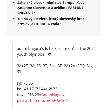
Saharský piesok mieri nad Európu: Kedy
zasiahne Slovensko a uvidíme FAREBNÉ
SNEŽENIE?
TIP na výlet: Viete, ktorý slovenský hrad
preslávila HORIACA voda?
adam hagara's fs to "dream on" at the 2024
youth olympics!! 💖
3A+2T, 3A, 3S+3T, 3Lo, 3F+2A+2A+SEQ, 3Lz,
3S
sp: 75.06
fs: 141.17 (72.44+68.73)
total: 216.23
#AdamHagara
pic.twitter.com/mC5H6nFeCs