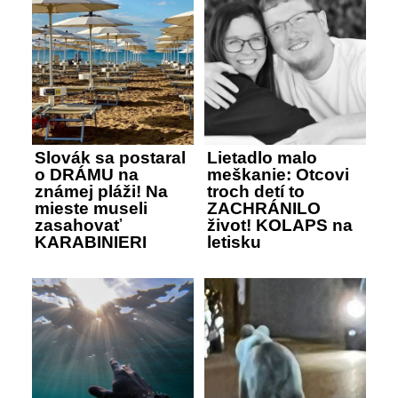
Slovák sa postaral
Lietadlo malo
o DRÁMU na
meškanie: Otcovi
známej pláži! Na
troch detí to
mieste museli
ZACHRÁNILO
zasahovať
život! KOLAPS na
KARABINIERI
letisku