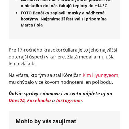
o niekoľko dní nás čakajú teploty do +14 °C
FOTO Benátky zaplavili masky a nádherné
kostýmy. Najznámejší festival si pripomína
Marca Pola
Pre 17-ročného krasokorčuliara je to jeho najväčší
doterajší úspech v kariére. Zlatá medaila mu ušla
len o vlások.
Na víťaza, ktorým sa stal Kórejčan
Kim Hyungyeom
,
mu chýbalo v celkovom hodnotení len pol bodu.
Ďalšie správy z domova i zo sveta nájdete aj na
Dnes24
,
Facebooku
a
Instagrame
.
Mohlo by vás zaujímať