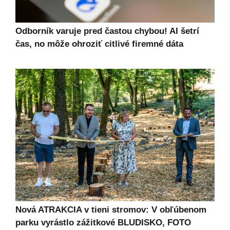
Odborník varuje pred častou chybou! AI šetrí
čas, no môže ohroziť citlivé firemné dáta
Nová ATRAKCIA v tieni stromov: V obľúbenom
parku vyrástlo zážitkové BLUDISKO, FOTO