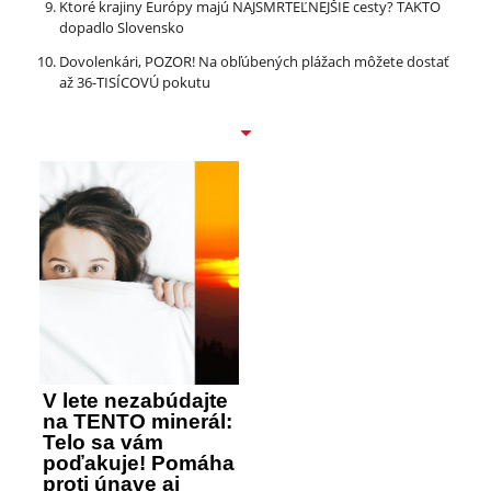
Ktoré krajiny Európy majú NAJSMRTEĽNEJŠIE cesty? TAKTO
dopadlo Slovensko
Dovolenkári, POZOR! Na obľúbených plážach môžete dostať
až 36-TISÍCOVÚ pokutu
V lete nezabúdajte
na TENTO minerál:
Telo sa vám
poďakuje! Pomáha
proti únave aj