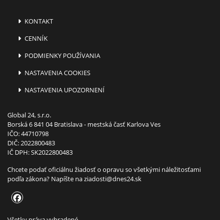
KONTAKT
CENNÍK
PODMIENKY POUŽÍVANIA
NASTAVENIA COOKIES
NASTAVENIA UPOZORNENÍ
Global 24, s.r.o.
Borská 6 841 04 Bratislava - mestská časť Karlova Ves
IČO: 44710798
DIČ: 2022800483
IČ DPH: SK2022800483
Chcete podať oficiálnu žiadosť o opravu so všetkými náležitosťami
podľa zákona? Napíšte na
ziadosti@dnes24.sk
Všetky práva vyhradené.