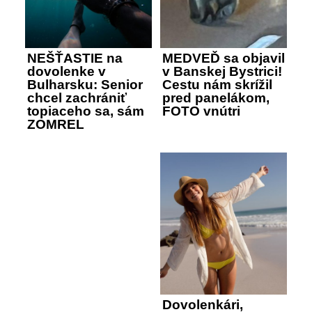
NEŠŤASTIE na
MEDVEĎ sa objavil
dovolenke v
v Banskej Bystrici!
Bulharsku: Senior
Cestu nám skrížil
chcel zachrániť
pred panelákom,
topiaceho sa, sám
FOTO vnútri
ZOMREL
Dovolenkári,