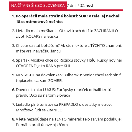
NAJČÍTANEJŠIE ZO SLOVENSKA
7 dní
24 hod
Po operácii mala strašné bolesti: ŠOK! V tele jej nechali
18-centimetrové nožnice
Lietadlo malo meškanie: Otcovi troch detí to ZACHRÁNILO
život! KOLAPS na letisku
Chcete sa stať boháčom? Ak ste niektoré z TÝCHTO znamení,
máte vraj najväčšiu šancu
Spartak Moskva chce od Ružičku stovky TISÍC! Ruský novinár
OTVORENE: Je to RANA pre KHL
NEŠŤASTIE na dovolenke v Bulharsku: Senior chcel zachrániť
topiaceho sa, sám ZOMREL
Dovolenka ako LUXUS: Európsky rebríček odhalil krutú
pravdu! Ako sú na tom Slováci?
Lietadlo plné turistov sa PREPADLO o desiatky metrov:
Množstvo ľudí sa ZRANILO
V lete nezabúdajte na TENTO minerál: Telo sa vám poďakuje!
Pomáha proti únave aj kŕčom