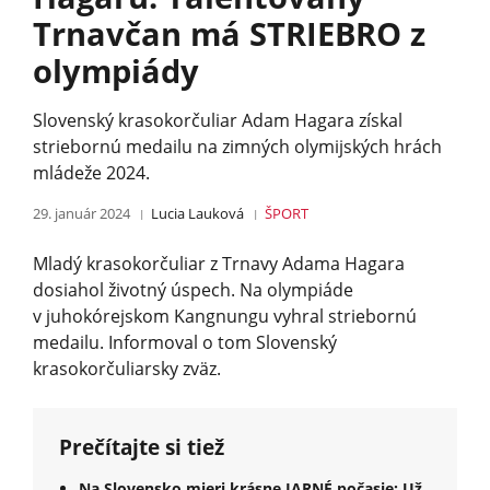
Trnavčan má STRIEBRO z
olympiády
Slovenský krasokorčuliar Adam Hagara získal
striebornú medailu na zimných olymijských hrách
mládeže 2024.
29. január 2024
Lucia Lauková
ŠPORT
Mladý krasokorčuliar z Trnavy Adama Hagara
dosiahol životný úspech. Na olympiáde
v juhokórejskom Kangnungu vyhral striebornú
medailu. Informoval o tom Slovenský
krasokorčuliar­sky zväz.
Prečítajte si tiež
Na Slovensko mieri krásne JARNÉ počasie: Už