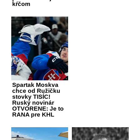
kŕčom
Spartak Moskva
chce od Ružičku
stovky TISÍC!
Ruský novinár
OTVORENE: Je to
RANA pre KHL